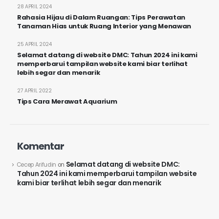
28 APRIL 2024
Rahasia Hijau di Dalam Ruangan: Tips Perawatan
Tanaman Hias untuk Ruang Interior yang Menawan
25 APRIL 2024
Selamat datang di website DMC: Tahun 2024 ini kami
memperbarui tampilan website kami biar terlihat
lebih segar dan menarik
27 APRIL 2022
Alamat
Tips Cara Merawat Aquarium
Perkantoran Mitra Matraman Blok B-21 Lt.3
Jl. Matraman Raya No.148, Jakarta Pusat
Komentar
DKI Jakarta, 13150
Selamat datang di website DMC:
Kontak Kami
Cecep Arifudin
on
Tahun 2024 ini kami memperbarui tampilan website
HOTLINE
kami biar terlihat lebih segar dan menarik
(021) 85903750
INQUIRE