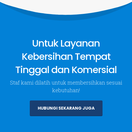
Layanan
Tentang Kami
Jasa Kebersihan
About Us
Untuk Layanan
Taman & Tanaman Hias
Kirim Pesan
Aquarium & Kolam Ikan
Kebersihan Tempat
VIEW MORE
Tinggal dan Komersial
Follow Us
Staf kami dilatih untuk membersihkan sesuai
kebutuhan!
HUBUNGI SEKARANG JUGA
PT. Dwi Mitra Cempaka. © 2024. All Rights Reserved