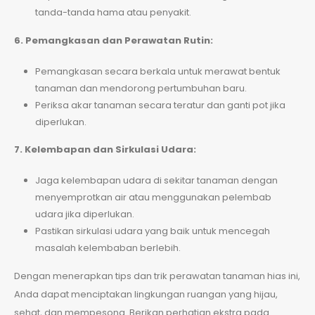
tanda-tanda hama atau penyakit.
6. Pemangkasan dan Perawatan Rutin:
Pemangkasan secara berkala untuk merawat bentuk
tanaman dan mendorong pertumbuhan baru.
Periksa akar tanaman secara teratur dan ganti pot jika
diperlukan.
7. Kelembapan dan Sirkulasi Udara:
Jaga kelembapan udara di sekitar tanaman dengan
menyemprotkan air atau menggunakan pelembab
udara jika diperlukan.
Pastikan sirkulasi udara yang baik untuk mencegah
Alamat
masalah kelembaban berlebih.
Perkantoran Mitra Matraman Blok B-21 Lt.3
Dengan menerapkan tips dan trik perawatan tanaman hias ini,
Jl. Matraman Raya No.148, Jakarta Pusat
Anda dapat menciptakan lingkungan ruangan yang hijau,
sehat, dan mempesona. Berikan perhatian ekstra pada
DKI Jakarta, 13150