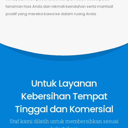
tanaman hias Anda dan nikmati keindahan serta manfaat
Kontak Kami
positif yang mereka bawa ke dalam ruang Anda.
HOTLINE
(021) 85903750
INQUIRE
Layanan
Tentang Kami
Jasa Kebersihan
About Us
Untuk Layanan
Taman & Tanaman Hias
Kirim Pesan
Aquarium & Kolam Ikan
Kebersihan Tempat
VIEW MORE
Tinggal dan Komersial
Follow Us
Staf kami dilatih untuk membersihkan sesuai